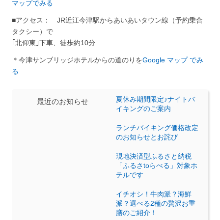
マップでみる
■アクセス： JR近江今津駅からあいあいタウン線（予約乗合
タクシー）で
｢北仰東｣下車、徒歩約10分
＊今津サンブリッジホテルからの道のりを
Google マップ でみ
る
夏休み期間限定♪ナイトバ
最近のお知らせ
イキングのご案内
ランチバイキング価格改定
のお知らせとお詫び
現地決済型ふるさと納税
「ふるさtoらべる」対象ホ
テルです
イチオシ！牛肉派？海鮮
派？選べる2種の贅沢お重
膳のご紹介！