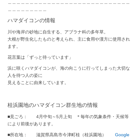
＿＿＿＿＿＿＿＿＿＿＿＿＿＿＿＿＿＿＿＿＿＿＿＿＿＿＿＿
＿＿＿＿＿＿＿＿＿
ハマダイコンの情報
川や海岸の砂地に自生する、アブラナ科の多年草。
大根が野生化したものと考えられ、主に食用や漢方に使用され
ます。
花言葉は「ずっと待っています」
浜に咲くハマダイコンが、海の向こうに行ってしまった大切な
人を待つ人の姿に
見えることに由来しています。
桂浜園地のハマダイコン群生地の情報
■見ごろ： 4月中旬～5月上旬 ＊毎年の気象条件・天候等
により前後があります。
■所在地： 滋賀県高島市今津町桂（桂浜園地）
Google